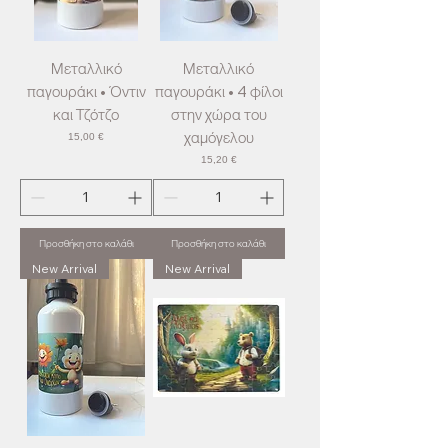
Μεταλλικό
Μεταλλικό
παγουράκι • Όντιν
παγουράκι • 4 φίλοι
και Τζότζο
στην χώρα του
χαμόγελου
Τιμή
15,00 €
Τιμή
15,20 €
Προσθήκη στο καλάθι
Προσθήκη στο καλάθι
New Arrival
New Arrival