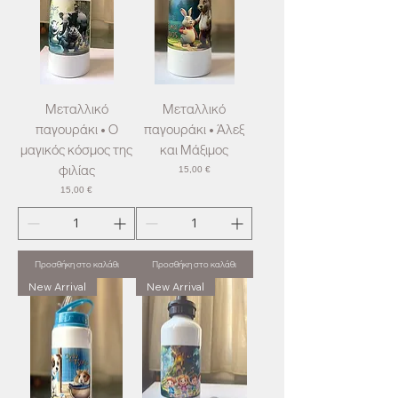
Μεταλλικό
Μεταλλικό
παγουράκι • Ο
παγουράκι • Άλεξ
μαγικός κόσμος της
και Μάξιμος
φιλίας
Τιμή
15,00 €
Τιμή
15,00 €
Προσθήκη στο καλάθι
Προσθήκη στο καλάθι
New Arrival
New Arrival