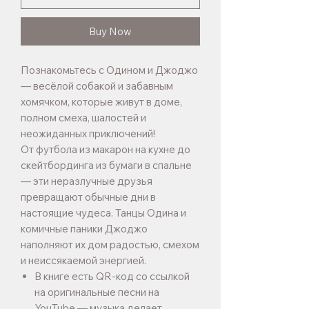
Buy Now
Познакомьтесь с Одином и Джоджо
— весёлой собакой и забавным
хомячком, которые живут в доме,
полном смеха, шалостей и
неожиданных приключений!
От футбола из макарон на кухне до
скейтбординга из бумаги в спальне
— эти неразлучные друзья
превращают обычные дни в
настоящие чудеса. Танцы Одина и
комичные паники Джоджо
наполняют их дом радостью, смехом
и неиссякаемой энергией.
В книге есть QR-код со ссылкой
на оригинальные песни на
YouTube — музыка делает