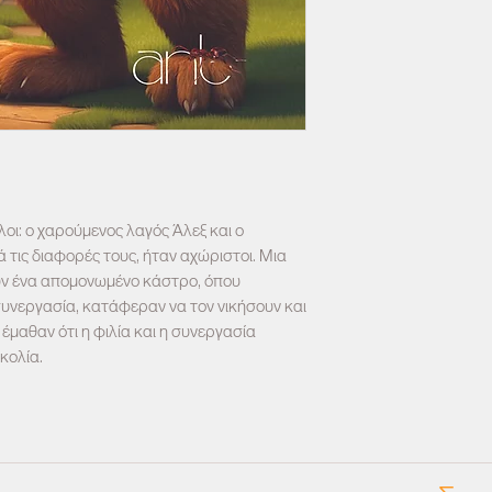
λοι: ο χαρούμενος λαγός Άλεξ και ο
τις διαφορές τους, ήταν αχώριστοι. Μια
ν ένα απομονωμένο κάστρο, όπου
υνεργασία, κατάφεραν να τον νικήσουν και
έμαθαν ότι η φιλία και η συνεργασία
κολία.