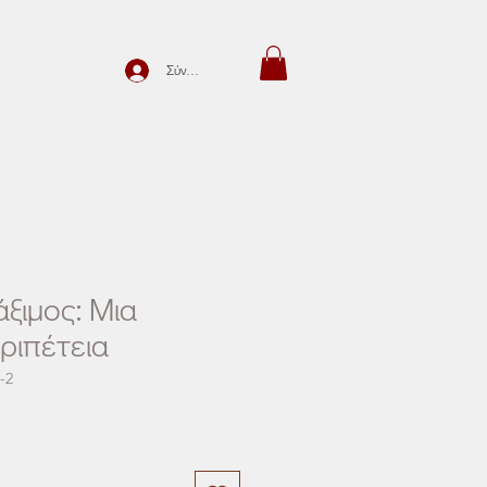
Σύνδεση
άξιμος: Μια
ριπέτεια
-2