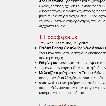
Ant Dreamland
. Γραφίστας και συγγραφέας
εικονογράφηση, έχω δημιουργήσει παραμύθ
όμορφη τέχνη με διδακτικές ιστορίες, προσ
μαγευτική εμπειρία ανάγνωσης. Οι ήρωες τ
γεμάτοι ζωντάνια και χαρακτήρα, έτοιμοι να
αξέχαστα ταξίδια.
Τι Προσφέρουμε
Στην Ant Dreamland, θα βρείτε:
Παιδικά Παραμύθια (ηλικίας 3 έως 6 ετών):
γραμμένο από μένα με στόχο να διασκεδάσει 
πολύτιμες αξίες.
Είδη Δώρων:
Μοναδικά και προσεγμένα δώ
τη μαγεία των παραμυθιών μας στη ζωή των
Μπλουζάκια με Ήρωες των Παραμυθιών:
Φο
σας ήρωες! Οι συλλογές μας από μπλουζάκι
είναι σχεδιασμένες με έμπνευση από τους 
παραμυθιών μας και είναι τέλειες για να συ
καθημερινές τους περιπέτειες.
Η Αποστολή μας