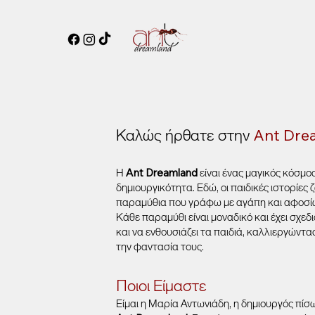
Καλώς ήρθατε στην
Ant Dre
Η
Ant Dreamland
είναι ένας μαγικός κόσμο
δημιουργικότητα. Εδώ, οι παιδικές ιστορίε
παραμύθια που γράφω με αγάπη και αφοσί
Κάθε παραμύθι είναι μοναδικό και έχει σχεδι
και να ενθουσιάζει τα παιδιά, καλλιεργώντας 
την φαντασία τους.
​Ποιοι Είμαστε
Είμαι η Μαρία Αντωνιάδη, η δημιουργός πίσ