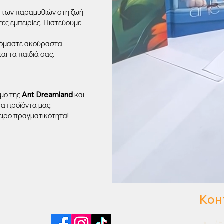
α των παραμυθιών στη ζωή
ες εμπειρίες. Πιστεύουμε
αζόμαστε ακούραστα
ι τα παιδιά σας.
σμο της
Ant Dreamland
και
τα προϊόντα μας.
ειρο πραγματικότητα!
Кон
Найдите нас в социальных сетях
(+