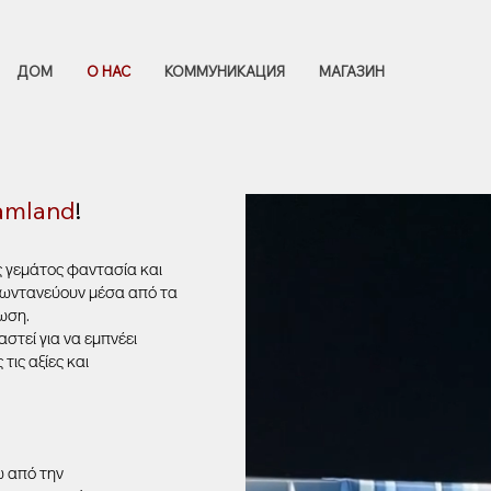
ДОМ
О НАС
КОММУНИКАЦИЯ
МАГАЗИН
amland
!
ς γεμάτος φαντασία και
ς ζωντανεύουν μέσα από τα
ωση.
αστεί για να εμπνέει
τις αξίες και
ω από την